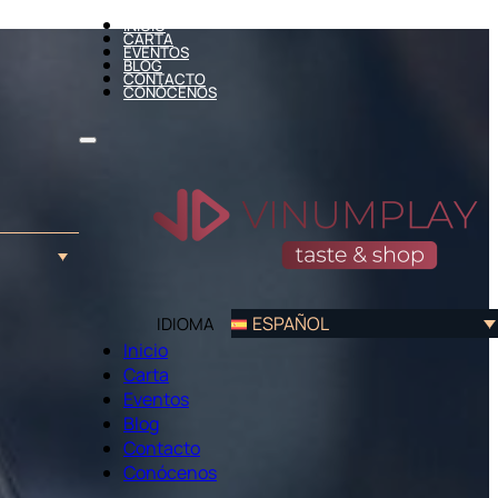
INICIO
CARTA
EVENTOS
BLOG
CONTACTO
CONÓCENOS
ESPAÑOL
IDIOMA
Inicio
Carta
Eventos
Blog
Contacto
Conócenos