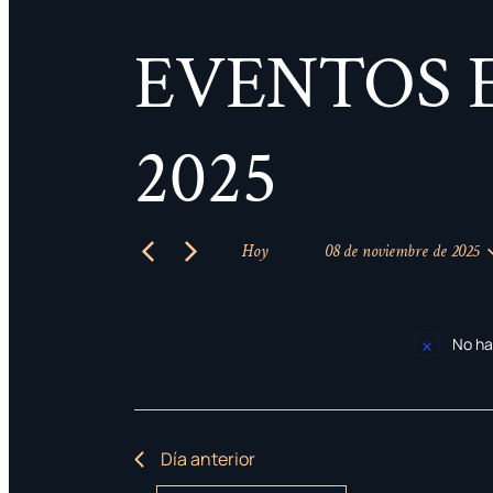
la
BÚSQUEDA
Y
palabra
VISTAS
clave.
EVENTOS 
DE
Busca
EVENTOS
Eventos
para
2025
la
palabra
clave.
Hoy
08 de noviembre de 2025
Selecciona
la
fecha.
No ha
Día anterior