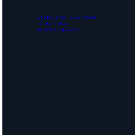
C. Padre Damián, 15, 41011 Sevilla
+34 663 73 88 25
sevilla@vinumplay.com